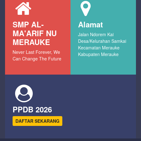
SMP AL-
Alamat
MA'ARIF NU
Jalan Ndorem Kai
MERAUKE
Desa/Kelurahan Samkai
Kecamatan Merauke
Never Last Forever, We
Kabupaten Merauke
Can Change The Future
PPDB 2026
DAFTAR SEKARANG